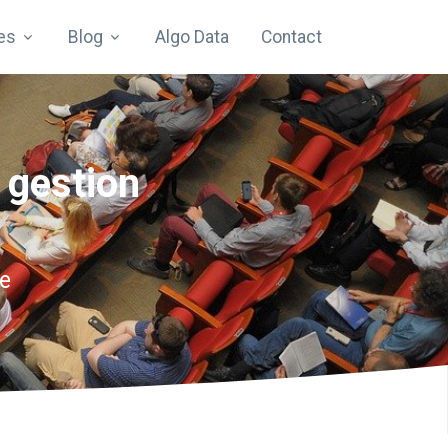
es
Blog
Algo Data
Contact
l gestion
he