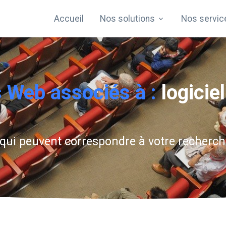
Accueil
Nos solutions
Nos servic
 Web associés à :
logicie
s qui peuvent correspondre à votre recherc